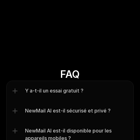
« Les briefings quotidiens changent la 
donne et me permettent de rattraper une 
« Comm
journée d'emails en une seule fois. L'équipe 
dispon
continue de déployer de nouvelles 
élevé 
fonctionnalités et je suis impatient de voir 
vraime
où cela nous mène ! »
Dev D
Entrepreneur
FAQ
Y a-t-il un essai gratuit ?
NewMail AI est-il sécurisé et privé ?
NewMail AI est-il disponible pour les 
appareils mobiles ?