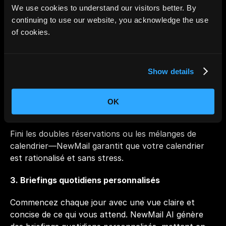
We use cookies to understand our visitors better. By
de NewMail peut :
continuing to use our website, you acknowledge the use
• 
Programmer automatiquement des réunions
 en 
of cookies.
fonction de votre disponibilité.
• Envoyer des 
rappels
 et suggérer des moments 
Show details
optimaux pour les réunions.
• 
Synchroniser entre les plateformes
, garantissant 
OK
que tous vos événements sont au même endroit.
Fini les doubles réservations ou les mélanges de 
calendrier—NewMail garantit que votre calendrier 
est rationalisé et sans stress.
3. Briefings quotidiens personnalisés
Commencez chaque jour avec une vue claire et 
concise de ce qui vous attend. NewMail AI génère 