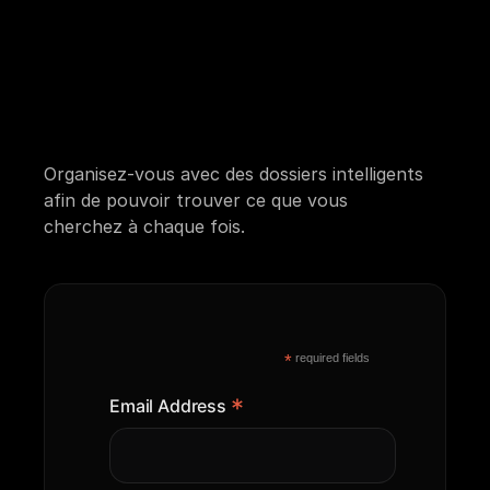
point les brouillons de l'IA étaient précis 
question 
avec une configuration si simple. J'ai hâte 
de voir l'avenir de NewMail ! »
commerciale ou 
Ed C
PDG mobile et inventeur
générale.
Organisez-vous avec des dossiers intelligents 
afin de pouvoir trouver ce que vous 
cherchez à chaque fois.