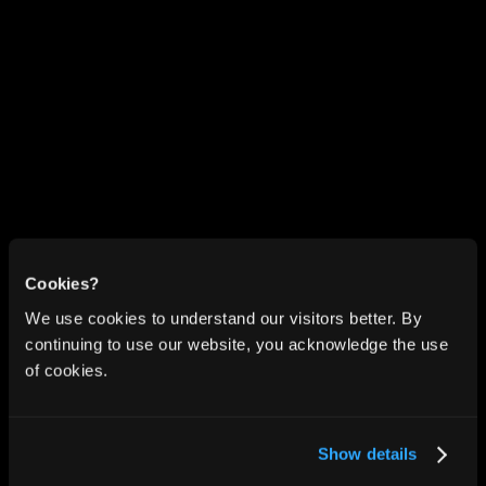
Trusted by 1000+ leaders
Used daily by executives and high-impact 
teams who rely on fast, accurate inbox 
execution.
Cookies?
We use cookies to understand our visitors better. By
No emails stored
continuing to use our website, you acknowledge the use
Your messages stay in your inbox. 
of cookies.
NewMail never stores email content.
Show details