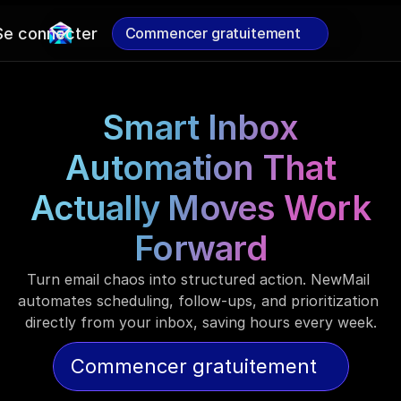
Se connecter
Commencer gratuitement
Commencer gratuitement
Smart Inbox
Automation That
Actually Moves Work
Forward
Turn email chaos into structured action. NewMail 
automates scheduling, follow-ups, and prioritization 
directly from your inbox, saving hours every week.
Commencer gratuitement