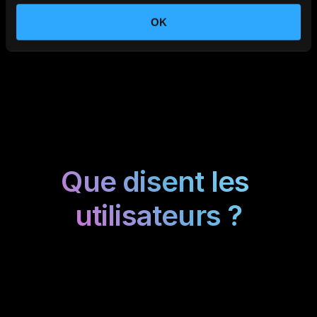
OK
Works inside Gmail and Outlook
No new tools, just a smarter inbox.
Que disent les 
utilisateurs ?
« J'ai eu un choc de plaisir en voyant à quel 
point les brouillons de l'IA étaient précis 
avec une configuration si simple. J'ai hâte 
de voir l'avenir de NewMail ! »