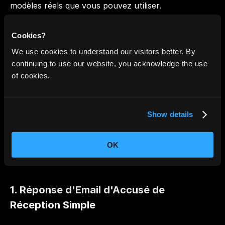
modèles réels que vous pouvez utiliser.
Cookies?
Les 7 Modèles de Reçu 
We use cookies to understand our visitors better. By
d'Accusé de Réception les 
continuing to use our website, you acknowledge the use
of cookies.
Plus Couramment Utilisés
Accuser réception de documents ou messages est 
Show details
essentiel pour maintenir une communication claire. 
Voici sept modèles de réponses d'accusé de 
réception couramment utilisés, reformulés et 
OK
adaptés à diverses situations professionnelles.
1. Réponse d'Email d'Accusé de 
Réception Simple